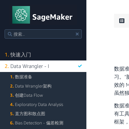
1.
快速入门
2.
Data Wrangler - I
数据
习。
1.
数据准备
效的 
2.
Data Wrangler架构
虽然
3.
创建Data Flow
4.
Exploratory Data Analysis
数据
有工
5.
直方图和散点图
框架
6.
Bias Detection - 偏差检测