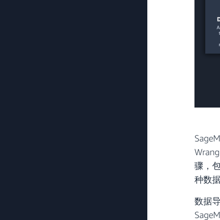
Sage
Wra
骤，包
种数
数据
Sag