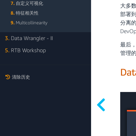
7.
自定义可视化
大多数
8.
特征相关性
部署
分离
9.
Multicollinearity
DevO
3.
Data Wrangler - II
最后，
5.
RTB Workshop
管理的
Dat
清除历史