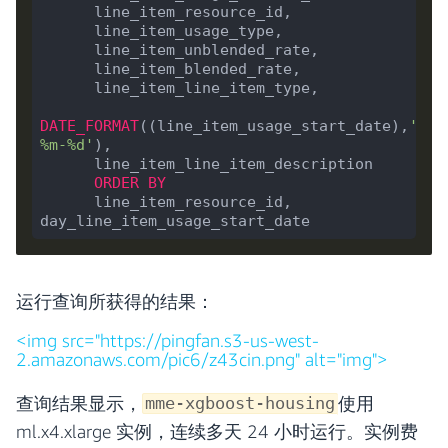
      line_item_resource_id,

      line_item_usage_type,

      line_item_unblended_rate,

      line_item_blended_rate,

      line_item_line_item_type,

DATE_FORMAT
((line_item_usage_start_date),
'%Y-
%m-%d'
),

      line_item_line_item_description

ORDER
BY
      line_item_resource_id, 
运行查询所获得的结果：
<img src="https://pingfan.s3-us-west-
2.amazonaws.com/pic6/z43cin.png" alt="img">
查询结果显示，
使用
mme-xgboost-housing
ml.x4.xlarge 实例，连续多天 24 小时运行。实例费