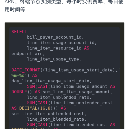
ARN、终端节点实例类型、每小时实例费率、每日使
用时间等：
SELECT
      bill_payer_account_id,

      line_item_usage_account_id,

      line_item_resource_id 
AS
endpoint_arn,

      line_item_usage_type,

DATE_FORMAT
((line_item_usage_start_date),
'%Y-
%m-%d'
) 
AS
day_line_item_usage_start_date,

SUM
(
CAST
(line_item_usage_amount 
AS
DOUBLE
)) 
AS
 sum_line_item_usage_amount,

      line_item_unblended_rate,

SUM
(
CAST
(line_item_unblended_cost 
AS
DECIMAL
(
16
,
8
))) 
AS
sum_line_item_unblended_cost,

      line_item_blended_rate,

SUM
(
CAST
(line_item_blended_cost 
AS