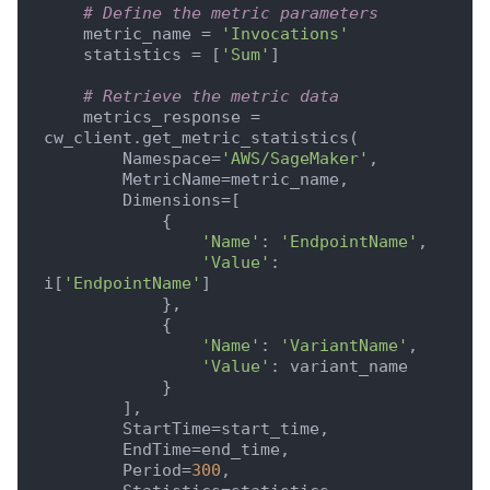
# Define the metric parameters
    metric_name = 
'Invocations'
    statistics = [
'Sum'
]

# Retrieve the metric data
    metrics_response = 
cw_client.get_metric_statistics(

        Namespace=
'AWS/SageMaker'
,

        MetricName=metric_name,

        Dimensions=[

            {

'Name'
: 
'EndpointName'
,

'Value'
: 
i[
'EndpointName'
]

            },

            {

'Name'
: 
'VariantName'
,

'Value'
: variant_name

            }

        ],

        StartTime=start_time,

        EndTime=end_time,

        Period=
300
,
