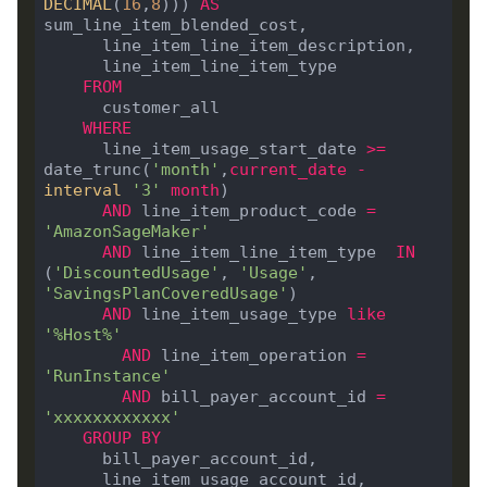
DECIMAL
(
16
,
8
))) 
AS
sum_line_item_blended_cost,

      line_item_line_item_description,

      line_item_line_item_type

FROM
      customer_all

WHERE
      line_item_usage_start_date 
>=
date_trunc(
'month'
,
current_date
-
interval
'3'
month
)

AND
 line_item_product_code 
=
'AmazonSageMaker'
AND
 line_item_line_item_type  
IN
(
'DiscountedUsage'
, 
'Usage'
, 
'SavingsPlanCoveredUsage'
)

AND
 line_item_usage_type 
like
'%Host%'
AND
 line_item_operation 
=
'RunInstance'
AND
 bill_payer_account_id 
=
'xxxxxxxxxxxx'
GROUP
BY
      bill_payer_account_id, 

      line_item_usage_account_id,
