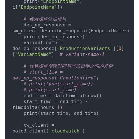
    print(
"EndpointName"
, 
i[
'EndpointName'
])

# 检索端点详细信息
    des_ep_response = 
sm_client.describe_endpoint(EndpointName=i[
'E
    print(des_ep_response)

    variant_name = 
des_ep_response[
"ProductionVariants"
][
0
]
[
"VariantName"
]  
# variant-name-1
# 计算端点创建时间与当前日期之间的差值
# start_time = 
des_ep_response["CreationTime"]
# print(type(start_time))
# print(start_time)
    end_time = datetime.utcnow()

    start_time = end_time - 
timedelta(hours=
1
)

    print(start_time, end_time)

    cw_client = 
boto3.client(
'cloudwatch'
)
