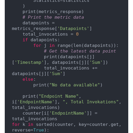
        Statistics=statistics

    )

    print(metrics_response)

# Print the metric data
    datapoints = 
metrics_response[
'Datapoints'
]

    total_invocations = 
0
if
 datapoints:

for
 j 
in
 range(len(datapoints)):

# Get the latest data point
            print(datapoints[j]
[
'Timestamp'
], datapoints[j][
'Sum'
])

            total_invocations += 
datapoints[j][
'Sum'
]

else
:

        print(
"No data available"
)

    print(
"Endpoint Name"
, 
i[
'EndpointName'
], 
", Total Invokations"
, 
total_invocations)

    counter[i[
'EndpointName'
]] = 
for
 k 
in
 sorted(counter, key=counter.get, 
reverse=
True
):
