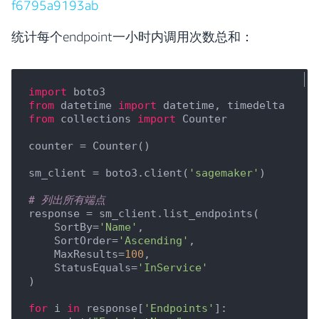
f6795a9193ab
统计每个endpoint一小时内调用次数总和：
import
from
 datetime 
import
from
 collections 
import
 Counter

counter = Counter()

sm_client = boto3.client(
'sagemaker'
)

# 列出所有端点
response = sm_client.list_endpoints(

    SortBy=
'Name'
,

    SortOrder=
'Ascending'
,

    MaxResults=
100
,

    StatusEquals=
'InService'
)

for
 i 
in
 response[
'Endpoints'
]:
