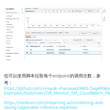
也可以使用脚本拉取每个endpoint的调用次数，参
考：
https://github.com/vinayak-shanawad/AWS-SageMake
Examples/blob/main/08_Monitor_SM_CloudWatch_Met
https://medium.com/mlearning-ai/monitoring-and-
saving-sagemaker-inference-expenses-